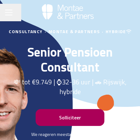
Pagina delen
CARRIÈREMENU
CONSULTANCY
·
MONTAE & PARTNERS
·
HYBRIDE
Senior Pensioen
Consultant
💸 tot €9.749 | ⌚32-36 uur | 🚗 Rijswijk,
hybride
Solliciteer
We reageren meestal binnen
drie dagen